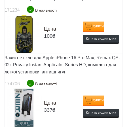
171234
✓
В наявності
Купити
Цена
100
₴
Купить в один клик
Захисне скло для Apple iPhone 16 Pro Max, Remax QS-
02c Privacy Instant Applicator Series HD, комплект для
легкої установки, антишпигун
174706
✓
В наявності
Купити
Цена
337
₴
Купить в один клик