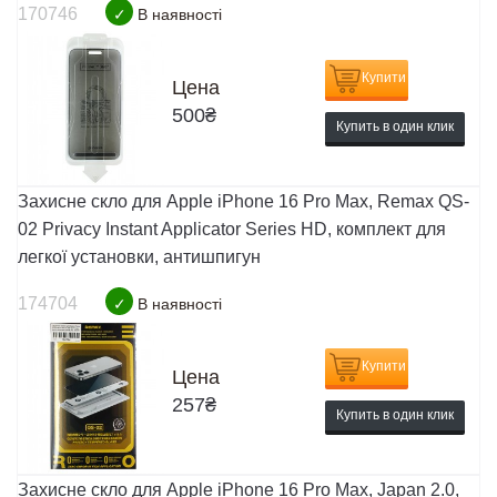
170746
✓
В наявності
Купити
Цена
500
₴
Купить в один клик
Захисне скло для Apple iPhone 16 Pro Max, Remax QS-
02 Privacy Instant Applicator Series HD, комплект для
легкої установки, антишпигун
174704
✓
В наявності
Купити
Цена
257
₴
Купить в один клик
Захисне скло для Apple iPhone 16 Pro Max, Japan 2.0,