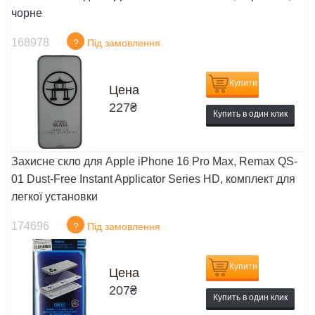
чорне
168978
?
Під замовлення
Купити
Цена
227
₴
Купить в один клик
Захисне скло для Apple iPhone 16 Pro Max, Remax QS-
01 Dust-Free Instant Applicator Series HD, комплект для
легкої установки
174696
?
Під замовлення
Купити
Цена
207
₴
Купить в один клик