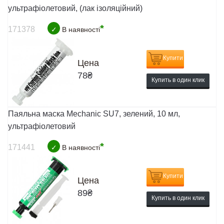
ультрафіолетовий, (лак ізоляційний)
*
171378
✓
В наявності
Купити
Цена
78
₴
Купить в один клик
Паяльна маска Mechanic SU7, зелений, 10 мл,
ультрафіолетовий
*
171441
✓
В наявності
Купити
Цена
89
₴
Купить в один клик