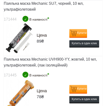
Паяльна маска Mechanic SU7, чорний, 10 мл,
ультрафіолетовий
*
171444
✓
В наявності
Купити
Цена
89
₴
Купить в один клик
Паяльна маска Mechanic UVH900-YY, жовтий, 10 мл,
ультрафіолетовий, (лак ізоляційний)
*
171445
✓
В наявності
Купити
Цена
78
₴
Купить в один клик