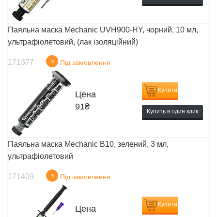
Паяльна маска Mechanic UVH900-HY, чорний, 10 мл,
ультрафіолетовий, (лак ізоляційний)
171377
?
Під замовлення
Купити
Цена
91
₴
Купить в один клик
Паяльна маска Mechanic B10, зелений, 3 мл,
ультрафіолетовий
171409
?
Під замовлення
Купити
Цена