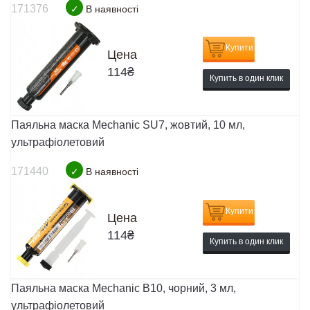
171376
✓
В наявності
Купити
Цена
114
₴
Купить в один клик
Паяльна маска Mechanic SU7, жовтий, 10 мл,
ультрафіолетовий
171440
✓
В наявності
Купити
Цена
114
₴
Купить в один клик
Паяльна маска Mechanic B10, чорний, 3 мл,
ультрафіолетовий