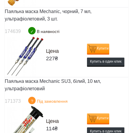
Паяльна маска Mechanic, чорний, 7 мл,
ультрафіолетовий, 3 шт.
174639
✓
В наявності
Купити
Цена
227
₴
Купить в один клик
Паяльна маска Mechanic SU3, білий, 10 мл,
ультрафіолетовий
171373
?
Під замовлення
Купити
Цена
114
₴
Купить в один клик