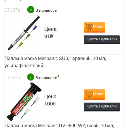
171372
✓
В наявності
Купити
Цена
91
₴
Купить в один клик
Паяльна маска Mechanic SU3, червоний, 10 мл,
ультрафіолетовий
*
171375
✓
В наявності
Купити
Цена
100
₴
Купить в один клик
Паяльна маска Mechanic UVH900-WY, білий, 10 мл,