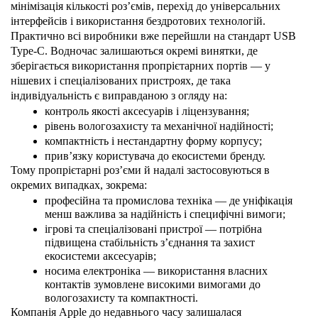
мінімізація кількості роз’ємів, перехід до універсальних 
інтерфейсів і використання бездротових технологій.
Практично всі виробники вже перейшли на стандарт USB 
Type-C. Водночас залишаються окремі винятки, де 
зберігається використання пропрієтарних портів — у 
нішевих і спеціалізованих пристроях, де така 
індивідуальність є виправданою з огляду на:
контроль якості аксесуарів і ліцензування;
рівень вологозахисту та механічної надійності;
компактність і нестандартну форму корпусу;
прив’язку користувача до екосистеми бренду.
Тому пропрієтарні роз’єми й надалі застосовуються в 
окремих випадках, зокрема:
професійна та промислова техніка — де уніфікація 
менш важлива за надійність і специфічні вимоги;
ігрові та спеціалізовані пристрої — потрібна 
підвищена стабільність з’єднання та захист 
екосистеми аксесуарів;
носима електроніка — використання власних 
контактів зумовлене високими вимогами до 
вологозахисту та компактності.
Компанія Apple до недавнього часу залишалася 