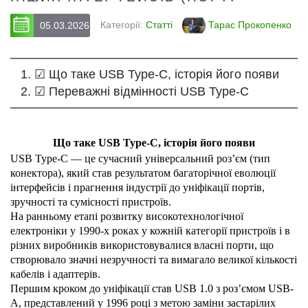
Категорії:
Статті
Тарас Прокопенко
05.03.2026
1.
☑ Що таке USB Type-C, історія його появи
2.
☑ Переважні відмінності USB Type-C
Що таке USB Type-C, історія його появи
USB Type-C — це сучасний універсальний роз’єм (тип 
конектора), який став результатом багаторічної еволюції 
інтерфейсів і прагнення індустрії до уніфікації портів, 
зручності та сумісності пристроїв.
На ранньому етапі розвитку високотехнологічної 
електроніки у 1990-х роках у кожній категорії пристроїв і в 
різних виробників використовувалися власні порти, що 
створювало значні незручності та вимагало великої кількості 
кабелів і адаптерів.
Першим кроком до уніфікації став USB 1.0 з роз’ємом USB-
A, представлений у 1996 році з метою заміни застарілих 