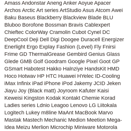
Amass
Andonstar
Aneng
Anker
Aoyue
Apacer
Archos
Arctic
Art series
ArtStudio
Asus
Atcom
Awei
Baku
Baseus
Blackberry
Blackview
Blade
BLU
Bluboo
Borofone
Bossman
Bravis
Cablexpert
Chieftec
ColorWay
Cramolin
Cubot
Cynel
DC
DeepCool
Deji
Dell
Digi
Doogee
Duracell
Energizer
Enerlight
Ergo
Explay
Fashion (Level)
Fly
Fnirsi
Frime
GD ThermalGrease
Gembird
Genius
Glass
Glede
GMB
Golf
Goodram
Google Pixel
Goot
GP
GSmart
Habotest
Hakko
Halnziye
HandsKit
HMD
Hoco
Hotwav
HP
HTC
Huawei
HYelec
ID-Cooling
iMax
Infinix
iPad
iPhone
iPod
Jakemy
JCID
Jeken
Jiayu
Joy (Black matt)
Joyroom
Kafuter
Kaisi
Keweisi
Kingston
Kodak
Kontakt Chemie
Korad
Ladies series
Ldnio
Leagoo
Lenovo
LG
Liitokala
Logitech
Lukey
m8line
MaAnt
MacBook
Marvo
Mastak
Mastech
Mechanic
Medion
Meetion
Mega-
Idea
Meizu
Merlion
Microchip
Miniware
Motorola