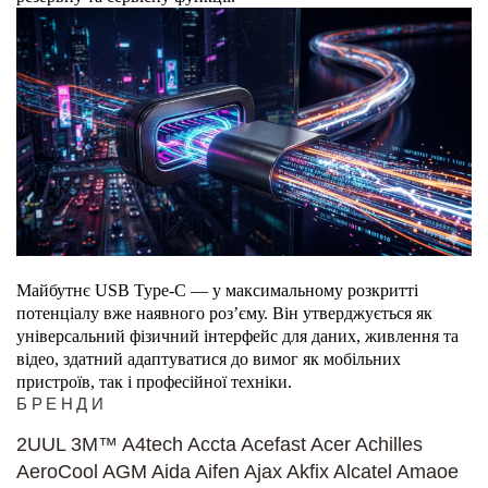
Майбутнє USB Type-C — у максимальному розкритті 
потенціалу вже наявного роз’єму. Він утверджується як 
універсальний фізичний інтерфейс для даних, живлення та 
відео, здатний адаптуватися до вимог як мобільних 
пристроїв, так і професійної техніки.
БРЕНДИ
2UUL
3M™
A4tech
Accta
Acefast
Acer
Achilles
AeroCool
AGM
Aida
Aifen
Ajax
Akfix
Alcatel
Amaoe