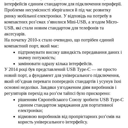
інтерфейсів єдиним стандартом для підключення периферії.
Проблеми несумісності зберігалися й під час розвитку 
ринку мобільної електроніки. У відповідь на потребу в 
компактних роз’ємах з’явилися Mini-USB, а згодом Micro-
USB, які стали новим стандартом для телефонів та 
аксесуарів.
На початку 2010-х стало очевидно, що потрібен єдиний 
компактний порт, який має:
підтримувати високу швидкість передавання даних і 
значну потужність;
замінювати одразу кілька інтерфейсів.
У 2014 році був представлений USB Type-C — не просто 
новий порт, а фундамент для універсального підключення, 
який об’єднав переваги попередніх стандартів і усунув їхні 
основні недоліки. Завдяки узгодженим діям виробників і 
регуляторів перехід на роз’єм тайпсі було прискорено:
рішенням Європейського Союзу зробити USB Type-C 
єдиним стандартом заряджання для портативної 
електроніки;
відмовою виробників від пропрієтарних роз’ємів на 
користь універсального інтерфейсу.