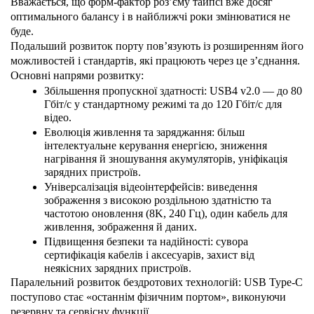
Вважається, що форм-фактор роз’єму тайпсі вже досяг 
оптимального балансу і в найближчі роки змінюватися не 
буде.
Подальший розвиток порту пов’язують із розширенням його 
можливостей і стандартів, які працюють через це з’єднання.
Основні напрями розвитку:
Збільшення пропускної здатності: USB4 v2.0 — до 80 
Гбіт/с у стандартному режимі та до 120 Гбіт/с для 
відео.
Еволюція живлення та заряджання: більш 
інтелектуальне керування енергією, зниження 
нагрівання й зношування акумуляторів, уніфікація 
зарядних пристроїв.
Універсалізація відеоінтерфейсів: виведення 
зображення з високою роздільною здатністю та 
частотою оновлення (8K, 240 Гц), один кабель для 
живлення, зображення й даних.
Підвищення безпеки та надійності: сувора 
сертифікація кабелів і аксесуарів, захист від 
неякісних зарядних пристроїв.
Паралельний розвиток бездротових технологій: USB Type-C 
поступово стає «останнім фізичним портом», виконуючи 
резервну та сервісну функції.