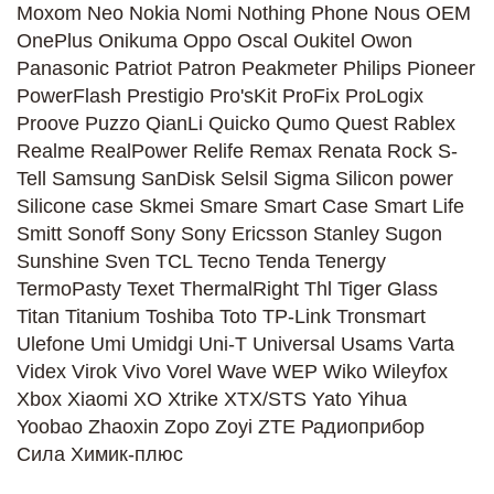
Moxom
Neo
Nokia
Nomi
Nothing Phone
Nous
OEM
OnePlus
Onikuma
Oppo
Oscal
Oukitel
Owon
Panasonic
Patriot
Patron
Peakmeter
Philips
Pioneer
PowerFlash
Prestigio
Pro'sKit
ProFix
ProLogix
Proove
Puzzo
QianLi
Quicko
Qumo Quest
Rablex
Realme
RealPower
Relife
Remax
Renata
Rock
S-
Tell
Samsung
SanDisk
Selsil
Sigma
Silicon power
Silicone case
Skmei
Smare
Smart Case
Smart Life
Smitt
Sonoff
Sony
Sony Ericsson
Stanley
Sugon
Sunshine
Sven
TCL
Tecno
Tenda
Tenergy
TermoPasty
Texet
ThermalRight
Thl
Tiger Glass
Titan
Titanium
Toshiba
Toto
TP-Link
Tronsmart
Ulefone
Umi
Umidgi
Uni-T
Universal
Usams
Varta
Videx
Virok
Vivo
Vorel
Wave
WEP
Wiko
Wileyfox
Xbox
Xiaomi
XO
Xtrike
XTX/STS
Yato
Yihua
Yoobao
Zhaoxin
Zopo
Zoyi
ZTE
Радиоприбор
Сила
Химик-плюс