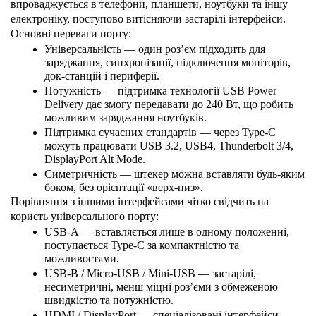
впроваджується в телефони, планшети, ноутбуки та іншу 
електроніку, поступово витісняючи застарілі інтерфейси.
Основні переваги порту:
Універсальність — один роз’єм підходить для 
заряджання, синхронізації, підключення моніторів, 
док-станцій і периферії.
Потужність — підтримка технології USB Power 
Delivery дає змогу передавати до 240 Вт, що робить 
можливим заряджання ноутбуків.
Підтримка сучасних стандартів — через Type-C 
можуть працювати USB 3.2, USB4, Thunderbolt 3/4, 
DisplayPort Alt Mode.
Симетричність — штекер можна вставляти будь-яким 
боком, без орієнтації «верх-низ».
Порівняння з іншими інтерфейсами чітко свідчить на 
користь універсального порту:
USB-A — вставляється лише в одному положенні, 
поступається Type-C за компактністю та 
можливостями.
USB-B / Micro-USB / Mini-USB — застарілі, 
несиметричні, менш міцні роз’єми з обмеженою 
швидкістю та потужністю.
HDMI / DisplayPort — спеціалізовані інтерфейси 